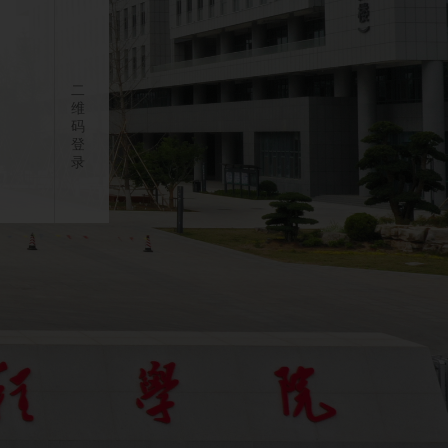
二
维
码
登
录