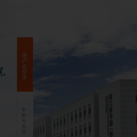
用
户
名
登
录
手
机
号
登
录